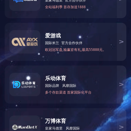
·
喜报丨星空入口-星空入口(中国) 荣获市级文明单位
·
星空入口-星空入口(中国) 2026年春季人员招聘公告
·
甘肃省平凉市2026年春季引进高层次和急需紧缺人